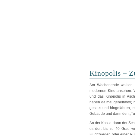
Kinopolis – Zu
Am Wochenende wollten w
modernen Kino ansehen. V
und das Kinopolis in Asch
haben da mal geheiratet!) h
gesetzt und hingefahren, i
Gebäude und dann den „Tu
An der Kasse dann der Scho
es dort bis zu 40 Grad w
Fluchtwegen oder einer Rück