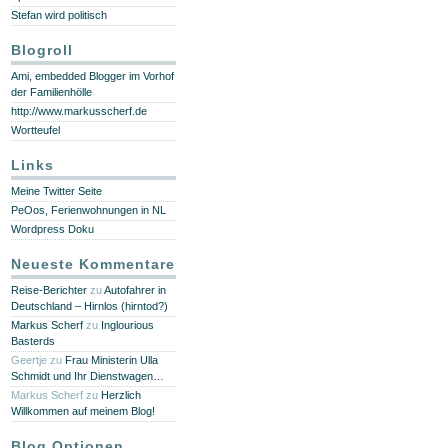
Stefan wird politisch
Blogroll
Ami, embedded Blogger im Vorhof
der Familienhölle
http://www.markusscherf.de
Wortteufel
Links
Meine Twitter Seite
PeOos, Ferienwohnungen in NL
Wordpress Doku
Neueste Kommentare
Reise-Berichter
zu
Autofahrer in
Deutschland – Hirnlos (hirntod?)
Markus Scherf
zu
Inglourious
Basterds
Geertje
zu
Frau Ministerin Ulla
Schmidt und Ihr Dienstwagen…
Markus Scherf
zu
Herzlich
Willkommen auf meinem Blog!
Blog Optionen