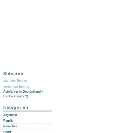
Sidestep
nächster Beitrag
vorheriger Beitrag
Autofahrer in Deutschland –
Hirnlos (hirntod?)
Kategorien
Allgemein
Familie
filmisches
Sport