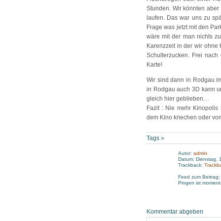
Stunden. Wir könnten aber
laufen. Das war uns zu spät
Frage was jetzt mit den Pa
wäre mit der man nichts z
Karenzzeit in der wir ohne
Schulterzucken. Frei nach
Karte!
Wir sind dann in Rodgau im
in Rodgau auch 3D kann und
gleich hier geblieben…
Fazit : Nie mehr Kinopolis
dem Kino kriechen oder vo
Tags »
Autor:
admin
Datum: Dienstag, 1
Trackback:
Trackb
Feed zum Beitrag
Pingen ist momenta
Kommentar abgeben