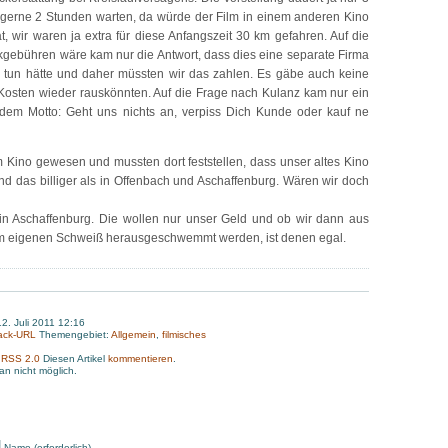
 gerne 2 Stunden warten, da würde der Film in einem anderen Kino
, wir waren ja extra für diese Anfangszeit 30 km gefahren. Auf die
rkgebühren wäre kam nur die Antwort, dass dies eine separate Firma
u tun hätte und daher müssten wir das zahlen. Es gäbe auch keine
 Kosten wieder rauskönnten. Auf die Frage nach Kulanz kam nur ein
 dem Motto: Geht uns nichts an, verpiss Dich Kunde oder kauf ne
 Kino gewesen und mussten dort feststellen, dass unser altes Kino
 das billiger als in Offenbach und Aschaffenburg. Wären wir doch
 in Aschaffenburg. Die wollen nur unser Geld und ob wir dann aus
m eigenen Schweiß herausgeschwemmt werden, ist denen egal.
2. Juli 2011 12:16
ack-URL
Themengebiet:
Allgemein
,
filmisches
:
RSS 2.0
Diesen Artikel
kommentieren
.
n nicht möglich.
Name (erforderlich)