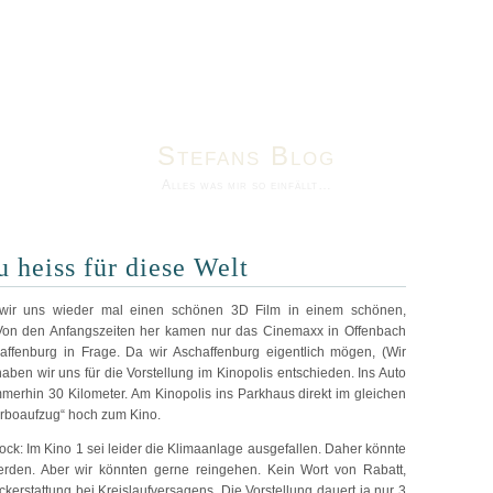
Stefans Blog
Alles was mir so einfällt…
 heiss für diese Welt
ir uns wieder mal einen schönen 3D Film in einem schönen,
on den Anfangszeiten her kamen nur das Cinemaxx in Offenbach
affenburg in Frage. Da wir Aschaffenburg eigentlich mögen, (Wir
aben wir uns für die Vorstellung im Kinopolis entschieden. Ins Auto
mmerhin 30 Kilometer. Am Kinopolis ins Parkhaus direkt im gleichen
rboaufzug“ hoch zum Kino.
ck: Im Kino 1 sei leider die Klimaanlage ausgefallen. Daher könnte
erden. Aber wir könnten gerne reingehen. Kein Wort von Rabatt,
erstattung bei Kreislaufversagens. Die Vorstellung dauert ja nur 3