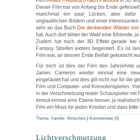
Film
Avator – Aufbruch nach Pandora
in 3D an
Dieser Film hat von Anfang bis Ende gefesselt
manchmal ein paar Lücken, aber dafür b
unglaublichen Bildern und einer interessanten 
sehr an das Buch
Die denkenden Wälder von 
hat. Auch dort bildet der Wald eine fühlende, j
Zudem hat mich der 3D Effekt gerade bei 
Fantasy Streifen extrem begeistert. Es ist la
Film war, an dessen Ende Beifall geklatscht wu
Für mich ist dies der Film des Jahrzehnts 
James Cameron wieder einmal eine neu
eingeläutet hat und dies gilt nicht nur für die 
Film und Computer- und Konsolenspielen. Viel
in der Verschmelzung realer Schauspieler mit
erneut einmal eine Ebene besser, ja realistische
Film ein Muss für jeden Kinofan und dass bitte 
Thema:
Familie
,
filmisches
|
Kommentare (0)
Lichtverschmutzung