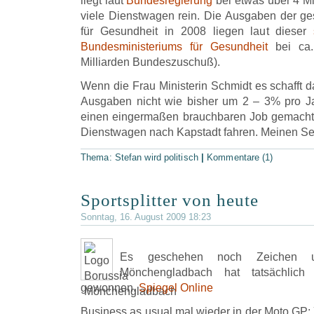
liegt laut
Bundesregierung
bei etwas über 4 Mi
viele Dienstwagen rein. Die Ausgaben der g
für Gesundheit in 2008 liegen laut dieser
Bundesministeriums für Gesundheit
bei ca.
Milliarden Bundeszuschuß).
Wenn die Frau Ministerin Schmidt es schafft d
Ausgaben nicht wie bisher um 2 – 3% pro Ja
einen eingermaßen brauchbaren Job gemacht.
Dienstwagen nach Kapstadt fahren. Meinen Seg
Thema:
Stefan wird politisch
|
Kommentare (1)
Sportsplitter von heute
Sonntag, 16. August 2009 18:23
Es geschehen noch Zeichen u
Mönchengladbach hat tatsächlich
gewonnen.
Spiegel Online
Business as usual mal wieder in der Moto GP: