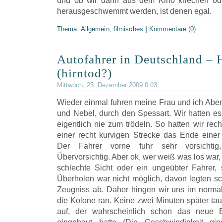
und ob wir dann aus dem Kino kriechen o
herausgeschwemmt werden, ist denen egal.
Thema:
Allgemein
,
filmisches
|
Kommentare (0)
Autofahrer in Deutschland – 
(hirntod?)
Mittwoch, 23. Dezember 2009 0:03
Wieder einmal fuhren meine Frau und ich Aben
und Nebel, durch den Spessart. Wir hatten es n
eigentlich nie zum trödeln. So hatten wir rech
einer recht kurvigen Strecke das Ende einer 
Der Fahrer vorne fuhr sehr vorsichtig
Übervorsichtig. Aber ok, wer weiß was los war, 
schlechte Sicht oder ein ungeübter Fahrer,
Überholen war nicht möglich, davon legten sc
Zeugniss ab. Daher hingen wir uns im norma
die Kolone ran. Keine zwei Minuten später tau
auf, der wahrscheinlich schon das neue 