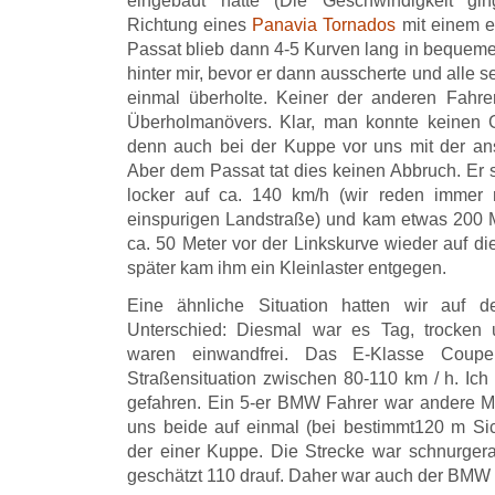
eingebaut hatte (Die Geschwindigkeit gi
Richtung eines
Panavia Tornados
mit einem e
Passat blieb dann 4-5 Kurven lang in bequeme
hinter mir, bevor er dann ausscherte und alle 
einmal überholte. Keiner der anderen Fahre
Überholmanövers. Klar, man konnte keinen
denn auch bei der Kuppe vor uns mit der an
Aber dem Passat tat dies keinen Abbruch. Er 
locker auf ca. 140 km/h (wir reden immer 
einspurigen Landstraße) und kam etwas 200 
ca. 50 Meter vor der Linkskurve wieder auf d
später kam ihm ein Kleinlaster entgegen.
Eine ähnliche Situation hatten wir auf d
Unterschied: Diesmal war es Tag, trocken u
waren einwandfrei. Das E-Klasse Coup
Straßensituation zwischen 80-110 km / h. Ich
gefahren. Ein 5-er BMW Fahrer war andere M
uns beide auf einmal (bei bestimmt120 m Sic
der einer Kuppe. Die Strecke war schnurger
geschätzt 110 drauf. Daher war auch der BMW 